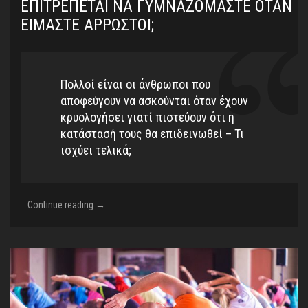
ΕΠΙΤΡΈΠΕΤΑΙ ΝΑ ΓΥΜΝΑΖΌΜΑΣΤΕ ΌΤΑΝ
ΕΊΜΑΣΤΕ ΆΡΡΩΣΤΟΙ;
Πολλοί είναι οι άνθρωποι που
αποφεύγουν να ασκούνται όταν έχουν
κρυολογήσει γιατί πιστεύουν ότι η
κατάστασή τους θα επιδεινωθεί – Τι
ισχύει τελικά;
Επιτρέπεται
Continue reading
→
να
γυμναζόμαστε
όταν
είμαστε
άρρωστοι;