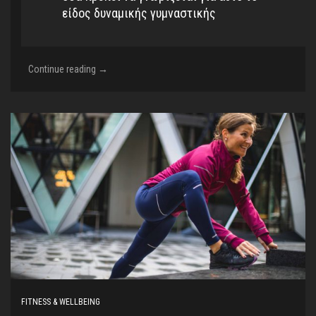
είδος δυναμικής γυμναστικής
Αντιγηραντική
Continue reading
→
δράση
και
άλλα
6
οφέλη
του
top
λειτουργικού
workout
FITNESS & WELLBEING