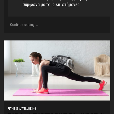
σύμφωνα με τους επιστήμονες
Η
Continue reading
→
καλύτερη
άσκηση
που
δυναμώνει
μνήμη
και
μυαλό
FITNESS & WELLBEING